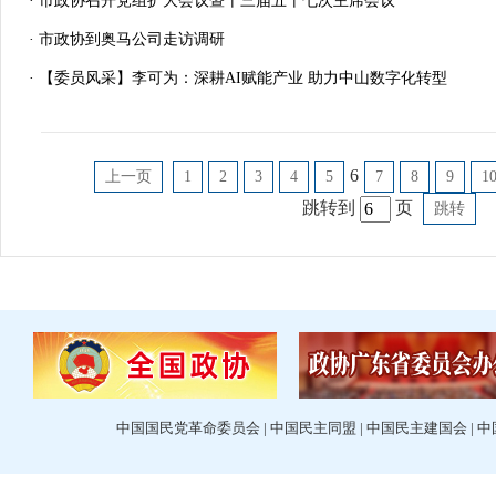
· 市政协召开党组扩大会议暨十三届五十七次主席会议
· 市政协到奥马公司走访调研
· 【委员风采】李可为：深耕AI赋能产业 助力中山数字化转型
6
上一页
1
2
3
4
5
7
8
9
1
跳转到
页
跳转
中国国民党革命委员会
|
中国民主同盟
|
中国民主建国会
|
中