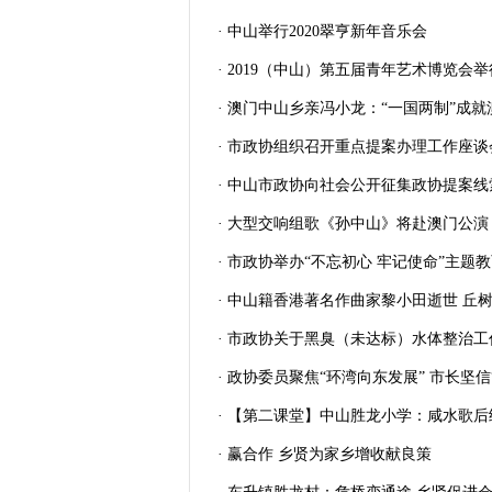
· 中山举行2020翠亨新年音乐会
· 2019（中山）第五届青年艺术博览会举
· 澳门中山乡亲冯小龙：“一国两制”成
· 市政协组织召开重点提案办理工作座谈
· 中山市政协向社会公开征集政协提案线
· 大型交响组歌《孙中山》将赴澳门公演
· 市政协举办“不忘初心 牢记使命”主题
· 中山籍香港著名作曲家黎小田逝世 丘
· 市政协关于黑臭（未达标）水体整治
· 政协委员聚焦“环湾向东发展” 市长坚信
· 【第二课堂】中山胜龙小学：咸水歌后
· 赢合作 乡贤为家乡增收献良策