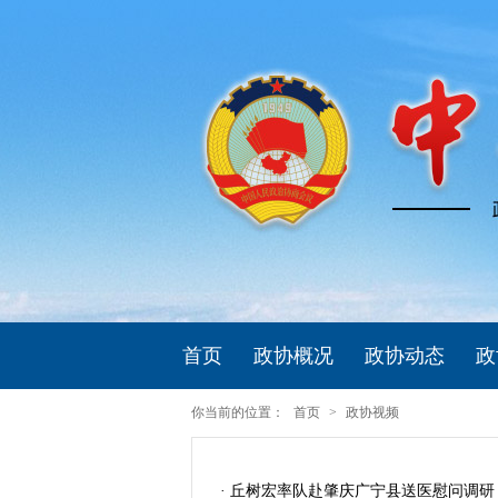
首页
政协概况
政协动态
政
你当前的位置：
首页
>
政协视频
· 丘树宏率队赴肇庆广宁县送医慰问调研