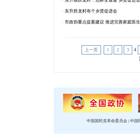
· 东升镇胜龙村：危桥变通途 乡贤促进
· 东升胜龙村有个乡贤促进会
· 市政协重点提案建议 推进完善家庭医
4
上一页
1
2
3
中国国民党革命委员会
|
中国