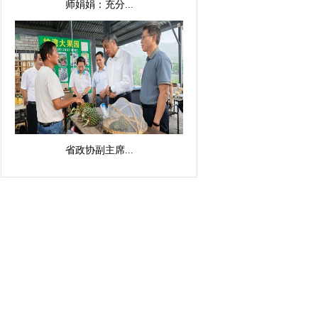
师娟娟：充分...
省政协副主席...