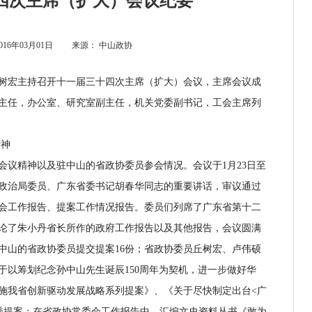
四次主席（扩大）会议纪要
016年03月01日
来源：
中山政协
丘树宏主持召开十一届三十四次主席（扩大）会议，主席会议成
主任，办公室、研究室副主任，机关党委副书记，工会主席列
神
精神以及驻中山的省政协委员参会情况。会议于1月23日至
央政治局委员、广东省委书记胡春华同志的重要讲话，审议通过
会工作报告、提案工作情况报告。委员们列席了广东省第十二
论了朱小丹省长所作的政府工作报告以及其他报告，会议圆满
驻中山的省政协委员提交提案16份；省政协委员丘树宏、卢伟硕
于以筹划纪念孙中山先生诞辰150周年为契机，进一步做好华
施我省创新驱动发展战略系列提案》、《关于尽快制定出台<广
秀提案；在省政协常委会工作报告中，汇编文史资料丛书《敢为