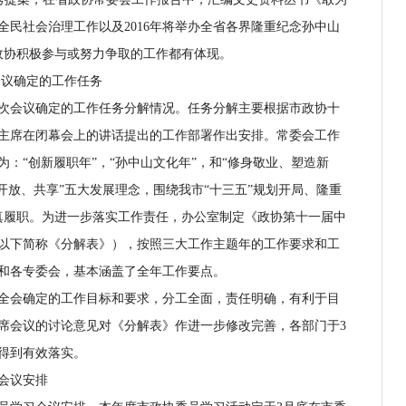
全民社会治理工作以及2016年将举办全省各界隆重纪念孙中山
山政协积极参与或努力争取的工作都有体现。
议确定的工作任务
会议确定的工作任务分解情况。任务分解主要根据市政协十
主席在闭幕会上的讲话提出的工作部署作出安排。常委会工作
为：“创新履职年”，“孙中山文化年”，和“修身敬业、塑造新
开放、共享”五大发展理念，围绕我市“十三五”规划开局、隆重
认真履职。为进一步落实工作责任，办公室制定《政协第十一届中
以下简称《分解表》），按照三大工作主题年的工作要求和工
和各专委会，基本涵盖了全年工作要点。
会确定的工作目标和要求，分工全面，责任明确，有利于目
席会议的讨论意见对《分解表》作进一步修改完善，各部门于3
得到有效落实。
会议安排