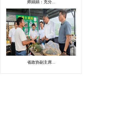
师娟娟：充分...
省政协副主席...