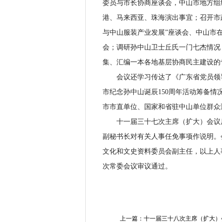
委员与市长协商座谈会，中山市地方组
港、马来西亚、珠海演出事宜；召开市政
与中山服装产业发展”座谈会、中山市
会；调研孙中山卫士丘氏一门七杰情况
集、汇编一本各地基层协商民主建设的
会议还学习传达了《广东省党员领导
市纪念孙中山诞辰150周年活动筹备情况
市市直单位、国家和省驻中山单位群众
十一届三十七次主席（扩大）会议后
副秘书长对有关人事任免事项作说明。
文化和文史资料委员会副主任，以上人
次常委会议审议通过。
上一篇：十一届三十八次主席（扩大）