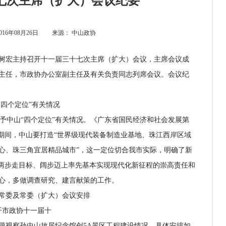
七次主席（扩大）会议纪要
016年08月26日
来源：
中山政协
丘树宏主持召开十一届三十七次主席（扩大）会议，主席会议成
主任，市政协办公室副主任及有关负责同志列席会议。会议纪
四个定位”有关情况
予中山“四个定位”有关情况。《广东省国民经济和社会发展第
”期间，中山要打造“世界级现代装备制造业基地、珠江西岸区域
心、珠三角宜居精品城市”，这一定位切合我市实际，明确了新
”两步走目标、阔步迈上率先基本实现现代化新征程的崇高责任和
心，多做调查研究、建言献策的工作。
委及常委（扩大）会议安排
开市政协十一届十
视察孙中山故居纪念馆创5A景区工程建设情况，具体安排如