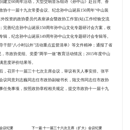
织建立60周年活动，大型交响音乐组诗《孙中山》赴台湾、香
协十一届十九次常委会议、纪念孙中山诞辰150周年“中山装
在外投资的政协委员代表座谈会暨政协工作室(站)工作经验交流
；完善纪念孙中山诞辰150周年孙中山文化专题研讨会方案，收
专辑，纪念孙中山诞辰149周年孙中山文化专题研讨会专辑等。
干部“八小时以外”活动重点监督清单》等文件精神；通报了省
，市政协党组、党委“两学一做”教育活动情况；2015年度中山
满意度评价结果等。
，召开十一届三十七次主席会议，审议有关人事安排。张平
会议同意刘志巍同志任市政协副秘书长，陆文伟同志任市政协
事任免事项，按照政协章程相关规定，提交市政协十一届十九
会议纪要
下一篇:十一届三十六次主席（扩大）会议纪要