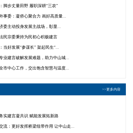
委：脚步丈量田野 履职深耕“三农”
外事委：凝侨心聚合力 画好高质量...
协经济委主动投身发展主战场，彰显...
政协社法民宗委秉持为民初心积极建言
当好发展“参谋长” 架起民生“...
以专业建言破解发展难题，助力中山城...
焦全市中心工作，交出饱含智慧与温度...
>>更多内容
务实建言凝共识 赋能发展拓新路
交流：更好发挥桥梁纽带作用 让中山走...