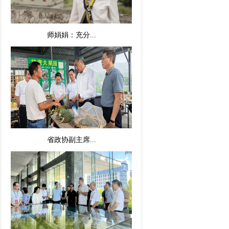
师娟娟：充分...
省政协副主席...